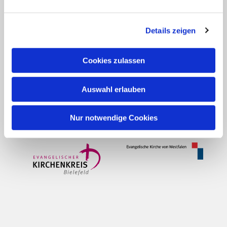
Bank für Kirche und Diakonie
Empfänger:
Evangelischer Kirchenkreis
Details zeigen
Bielefeld
IBAN: DE42 3506 0190 2006 6990 68
Cookies zulassen
BIC: GENODED1DKD
Verwendungszweck:
Versöhnungs-
Kirchengemeinde Jöllenbeck
(+ nach Bedarf
Auswahl erlauben
gezielter Spendenzweck)
Nur notwendige Cookies
Kontakt