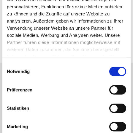
personalisieren, Funktionen für soziale Medien anbieten
vielfältiger Art. Beim Feiern kirchlicher Feste, wie etwa dem
zu können und die Zugriffe auf unsere Website zu
Erntedankfest auf dem Bauernhof, und anderen Angeboten
analysieren. Außerdem geben wir Informationen zu Ihrer
der Kirchengemeinde lässt sich das Miteinander von Jung
Verwendung unserer Website an unsere Partner für
und Alt besonders gut erfahren.
soziale Medien, Werbung und Analysen weiter. Unsere
Partner führen diese Informationen möglicherweise mit
Herzlich willkommen in Theesen!
weiteren Daten zusammen, die Sie ihnen bereitgestellt
haben oder die sie im Rahmen Ihrer Nutzung der Dienste
gesammelt haben.
Einwilligungsauswahl
Notwendig
Evangelisch-Lutherische Versöhnungs-
Kirchengemeinde Jöllenbeck
Präferenzen
Theesener Straße 33 33739 Bielefeld
Tel.: 05206 / 92 78 034
bi-kg-versoehnung@kirche-bielefeld.de
Statistiken
Spenden für die Gemeindearbeit:
Marketing