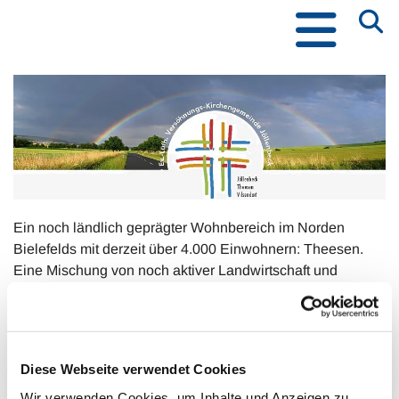
Ein noch ländlich geprägter Wohnbereich im Norden
Bielefelds mit derzeit über 4.000 Einwohnern: Theesen.
Eine Mischung von noch aktiver Landwirtschaft und
vorstädtischer Bebauung, umgeben von herrlichem Grün.
Im Grünen befindet sich auch die Auferstehungskirche.
Eingebettet in hohe Bäume lädt sie nicht nur zum
Diese Webseite verwendet Cookies
Gottesdienst am Sonntag ein, sondern ermöglicht mit ihrem
Wir verwenden Cookies, um Inhalte und Anzeigen zu
naturnahen Kirchplatz an allen Tagen Begegnungen