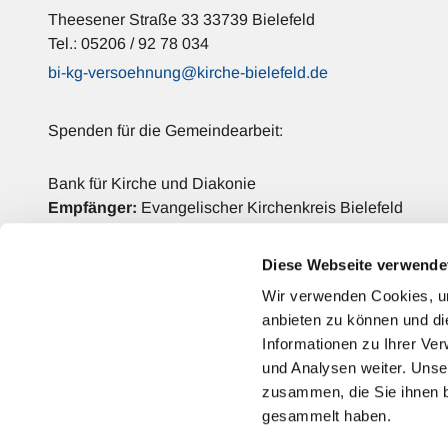
Theesener Straße 33 33739 Bielefeld
Tel.: 05206 / 92 78 034
bi-kg-versoehnung@kirche-bielefeld.de
Spenden für die Gemeindearbeit:
Bank für Kirche und Diakonie
Empfänger:
Evangelischer Kirchenkreis Bielefeld
IBAN: DE42 3506 0190 2006 6990 68
BIC: GENODED1DKD
Diese Webseite verwende
Verwendungszweck:
Versöhnungs-Kirchengemeinde
Wir verwenden Cookies, um
anbieten zu können und di
Kontakt
Informationen zu Ihrer Ve
und Analysen weiter. Unse
zusammen, die Sie ihnen b
gesammelt haben.