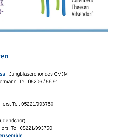
ren
ass
, Jungbläserchor des CVJM
nn, Tel. 05206 / 56 91
, Tel. 05221/993750
Jugendchor)
 Tel. 05221/993750
nensemble