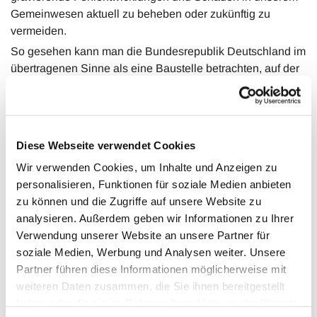
Gemeinwesen aktuell zu beheben oder zukünftig zu
vermeiden.
So gesehen kann man die Bundesrepublik Deutschland im
übertragenen Sinne als eine Baustelle betrachten, auf der
es viel zu tun gibt. In unserer Seminarreihe wollen wir
deshalb auf bedeutsame aktuelle Entwicklungen in
unserer Gesellschaft blicken und fragen, welcher politische
Handlungsbedarf sich daraus ergibt – was mit
Diese Webseite verwendet Cookies
Vordringlichkeit zu tun ist. Um das mit ausgewiesenen
Wir verwenden Cookies, um Inhalte und Anzeigen zu
Fachleuten zu erörtern, laden wir wieder zu sechs
personalisieren, Funktionen für soziale Medien anbieten
Seminarabenden ein.
zu können und die Zugriffe auf unsere Website zu
Das Kuratorium
analysieren. Außerdem geben wir Informationen zu Ihrer
Mittwoch, 14. November, 20 Uhr:
Verwendung unserer Website an unsere Partner für
Rechtsrutsch in Deutschland – Was ist zu tun?
soziale Medien, Werbung und Analysen weiter. Unsere
Prof. Dr. Wilhelm Heitmeyer, Universität Bielefeld: Institut
Partner führen diese Informationen möglicherweise mit
für interdisziplinäre Konflikt-und Gewaltforschung
weiteren Daten zusammen, die Sie ihnen bereitgestellt
Mittwoch, 28. November, 20 Uhr:
haben oder die sie im Rahmen Ihrer Nutzung der Dienste
Einwanderungsland Deutschland – Wie stellen wir uns