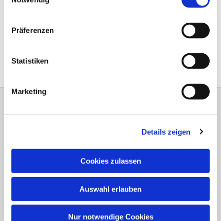
den Menschen zugewandte Arbeit für unsere Gemeinde,
zunächst für die KIrchengemeinde Theesen und seit 2016
im Rahmen der Versöhnungs-Kirchengemeinde.
Präferenzen
Pfr. Marcus Brünger,
Vorsitzender des Presbyteriums, im November 2025
Statistiken
Marketing
Evangelisch-Lutherische Versöhnungs-
Kirchengemeinde Jöllenbeck
Details zeigen
Theesener Straße 33 33739 Bielefeld
Tel.: 05206 / 92 78 034
Cookies zulassen
bi-kg-versoehnung@kirche-bielefeld.de
Auswahl erlauben
Spenden für die Gemeindearbeit:
Bank für Kirche und Diakonie
Nur notwendige Cookies