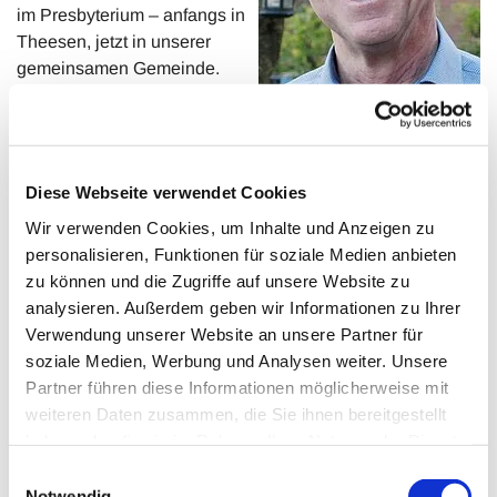
im Presbyterium – anfangs in
Theesen, jetzt in unserer
gemeinsamen Gemeinde.
Als Mitglied des Theesener
Gospelchores liebe ich die
Musik und organisiere zudem klassische Konzerte in der
Theesener Auferstehungskirche.
Diese Webseite verwendet Cookies
Meine Aufgabenfelder waren bisher Gestaltung von
Wir verwenden Cookies, um Inhalte und Anzeigen zu
Gottesdiensten, die Gartengruppe in Theesen,
personalisieren, Funktionen für soziale Medien anbieten
Öffentlichkeitsarbeit und die Leitung des Ausschusses für
zu können und die Zugriffe auf unsere Website zu
das Zentrum Theesen.
analysieren. Außerdem geben wir Informationen zu Ihrer
Zudem bin ich Prädikant in unserer Gemeinde und halte
Verwendung unserer Website an unsere Partner für
regelmäßig Gottesdienste in den Kirchen der Zentren.
soziale Medien, Werbung und Analysen weiter. Unsere
(Stand: Februar 24)
Partner führen diese Informationen möglicherweise mit
weiteren Daten zusammen, die Sie ihnen bereitgestellt
Im September 2025 ist Friedbert Nowitzzki auf eigenen
haben oder die sie im Rahmen Ihrer Nutzung der Dienste
Wunsch aus dem Presbyterium ausgeschieden. Herzlich
gesammelt haben.
danken wir ihm für seine 16-jährige engagierte, Gott und
Einwilligungsauswahl
Notwendig