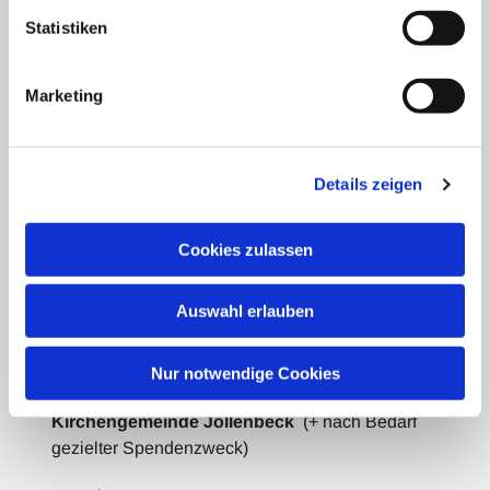
Evangelisch-Lutherische Versöhnungs-
Statistiken
Kirchengemeinde Jöllenbeck
Theesener Straße 33 33739 Bielefeld
Marketing
Tel.: 05206 / 92 78 034
bi-kg-versoehnung@kirche-bielefeld.de
Details zeigen
Spenden für die Gemeindearbeit:
Cookies zulassen
Bank für Kirche und Diakonie
Empfänger:
Evangelischer Kirchenkreis
Auswahl erlauben
Bielefeld
IBAN: DE42 3506 0190 2006 6990 68
BIC: GENODED1DKD
Nur notwendige Cookies
Verwendungszweck:
Versöhnungs-
Kirchengemeinde Jöllenbeck
(+ nach Bedarf
gezielter Spendenzweck)