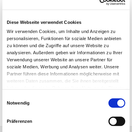
Kirche ist für mich – auch über Konfessionsgrenzen
hinweg – ein wichtiger Bestandteil des Zusammenlebens
vor Ort: Sie prägt und stärkt unsere lokale Gemeinschaft
Diese Webseite verwendet Cookies
und ist den Anliegen der Menschen nahe, die hier leben.
So kann eine „lokale“ Kirche bei den vielfältigen
Wir verwenden Cookies, um Inhalte und Anzeigen zu
Veränderungen in unserem Umfeld und Leben Begleitung
personalisieren, Funktionen für soziale Medien anbieten
und Orientierungshilfe anbieten.
zu können und die Zugriffe auf unsere Website zu
Da sich unsere Gemeinde in den nächsten Jahren
analysieren. Außerdem geben wir Informationen zu Ihrer
zusätzlich vielfältigen finanziellen Herausforderungen
Verwendung unserer Website an unsere Partner für
stellen muss, möchte ich mich gern im Finanzausschuss
soziale Medien, Werbung und Analysen weiter. Unsere
engagieren.
Partner führen diese Informationen möglicherweise mit
weiteren Daten zusammen, die Sie ihnen bereitgestellt
haben oder die sie im Rahmen Ihrer Nutzung der Dienste
Kontakt vorerst über
BI-KG-
gesammelt haben.
Einwilligungsauswahl
Versoehnung.Oeffentlichkeitsarbeit@kirche-bielefeld.de
Notwendig
Präferenzen