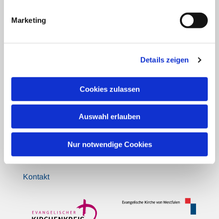
Tel.: 05206 / 92 78 034
bi-kg-versoehnung@kirche-bielefeld.de
Marketing
Spenden für die Gemeindearbeit:
Details zeigen
Bank für Kirche und Diakonie
Empfänger:
Evangelischer Kirchenkreis
Cookies zulassen
Bielefeld
IBAN: DE42 3506 0190 2006 6990 68
Auswahl erlauben
BIC: GENODED1DKD
Verwendungszweck:
Versöhnungs-
Kirchengemeinde Jöllenbeck
(+ nach Bedarf
Nur notwendige Cookies
gezielter Spendenzweck)
Kontakt