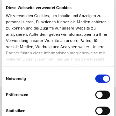
Freude, sondern stellt auch eine konstante Bindung zum
Diese Webseite verwendet Cookies
Gemeindeleben sicher.
Wir verwenden Cookies, um Inhalte und Anzeigen zu
Als Presbyterin nehme ich die Möglichkeit wahr, in der
personalisieren, Funktionen für soziale Medien anbieten
Gemeinde aktiv mitzuwirken, mit dem Ziel, das
zu können und die Zugriffe auf unsere Website zu
Gemeindeleben so zu gestalten, dass sich möglichst viele
analysieren. Außerdem geben wir Informationen zu Ihrer
Menschen bei uns wohlfühlen und die vielfältigen
Verwendung unserer Website an unsere Partner für
Veranstaltungen gern besuchen.
soziale Medien, Werbung und Analysen weiter. Unsere
Dieses Engagement möchte ich sehr gern fortführen und
Partner führen diese Informationen möglicherweise mit
ich freu mich auf die Arbeit in einem neuen dynamischen
weiteren Daten zusammen, die Sie ihnen bereitgestellt
Team.
haben oder die sie im Rahmen Ihrer Nutzung der Dienste
Kontakt:
anke.butz@kirche-bielefeld.de
gesammelt haben.
Einwilligungsauswahl
Notwendig
Präferenzen
Evangelisch-Lutherische Versöhnungs-
Kirchengemeinde Jöllenbeck
Statistiken
Theesener Straße 33 33739 Bielefeld