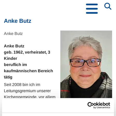
Anke Butz
Anke Butz
Anke Butz
geb. 1962, verheiratet, 3
Kinder
beruflich im
kaufmännischen Bereich
tätig
Seit 2008 bin ich im
Leitungsgremium unserer
Kirchengemeinde, vor allem
im Bereich Finanzen und
Kirchenmusik, tätig. Mein seit 45 Jahren bestehendes
Engagement im Posaunenchor bereitet mir nicht nur