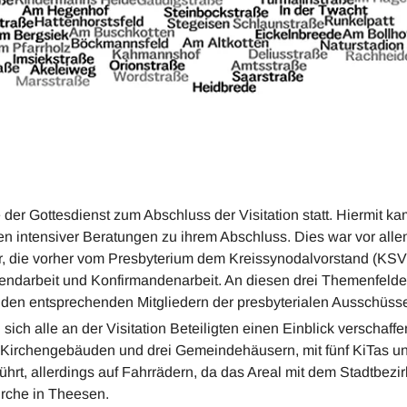
der Gottesdienst zum Abschluss der Visitation statt. Hiermit ka
ten intensiver Beratungen zu ihrem Abschluss. Dies war vor all
er, die vorher vom Presbyterium dem Kreissynodalvorstand (K
gendarbeit und Konfirmandenarbeit. An diesen drei Themenfeld
den entsprechenden Mitgliedern der presbyterialen Ausschüsse
sich alle an der Visitation Beteiligten einen Einblick verschaf
ei Kirchengebäuden und drei Gemeindehäusern, mit fünf KiTas 
rt, allerdings auf Fahrrädern, da das Areal mit dem Stadtbezirk
irche in Theesen.