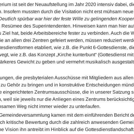
rium ist seit der Neuaufstellung im Jahr 2020 intensiv dabei, 
. Insofern mussten durch die Visitation nicht erst mühsam ne
Deutlich spürbar war hier der feste Wille zu gelingenden Koope
as Resümee des Superintendenten. Hinweisen kann man hier au
 Ziel hat, beide Arbeitsbereiche fester zu verbinden. Auch die 
die an allen drei Zentren gefeiert werden, müssen reduziert werd
esdienstformen etabliert, wie z.B. die Punkt 6-Gottesdienste, di
gt, wie z.B. das Konzept „Kirche kunterbunt“ (Gottesdienst mit
stärkeres Gewicht zu geben und vermehrt musikalisch ausgestalt
ungen, die presbyterialen Ausschüsse mit Mitgliedern aus allen 
n zu Gehör zu bringen und in konstruktive Entscheidungen mün
e eingerichteten Zentrumsausschüsse, die in unserer Satzung
eil sie jeweils nur die Anliegen eines Zentrums berücksichti
insamen Weg nicht immer wieder zu unterlaufen.
n Gemeindeversammlung kamen mit dem einführenden Bericht d
ich kritische Bewertung durch die zahlreich anwesenden Gemei
e Vision ihn antreibt im Hinblick auf die Gottesdienstlandschaf