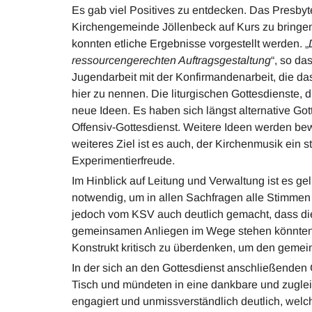
Es gab viel Positives zu entdecken. Das Presbyte
Kirchengemeinde Jöllenbeck auf Kurs zu bringen
konnten etliche Ergebnisse vorgestellt werden. „
ressourcengerechten Auftragsgestaltung
“, so d
Jugendarbeit mit der Konfirmandenarbeit, die das
hier zu nennen. Die liturgischen Gottesdienste, 
neue Ideen. Es haben sich längst alternative Gott
Offensiv-Gottesdienst. Weitere Ideen werden bewe
weiteres Ziel ist es auch, der Kirchenmusik ein 
Experimentierfreude.
Im Hinblick auf Leitung und Verwaltung ist es gel
notwendig, um in allen Sachfragen alle Stimme
jedoch vom KSV auch deutlich gemacht, dass di
gemeinsamen Anliegen im Wege stehen könnten, w
Konstrukt kritisch zu überdenken, um den geme
In der sich an den Gottesdienst anschließende
Tisch und mündeten in eine dankbare und zugle
engagiert und unmissverständlich deutlich, welch