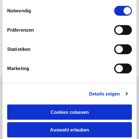
gesammelt haben.
Einwilligungsauswahl
Notwendig
Präferenzen
Statistiken
Marketing
Evangelisch-Lutherische Versöhnungs-
Details zeigen
Kirchengemeinde Jöllenbeck
Theesener Straße 33 33739 Bielefeld
Cookies zulassen
Tel.: 05206 / 92 78 034
bi-kg-versoehnung@kirche-bielefeld.de
Auswahl erlauben