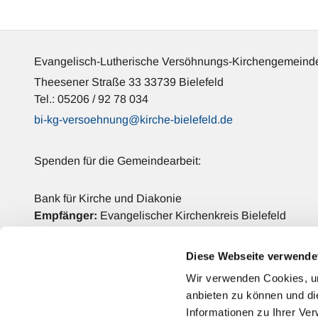
Evangelisch-Lutherische Versöhnungs-Kirchengemeinde
Theesener Straße 33 33739 Bielefeld
Tel.: 05206 / 92 78 034
bi-kg-versoehnung@kirche-bielefeld.de
Spenden für die Gemeindearbeit:
Bank für Kirche und Diakonie
Empfänger:
Evangelischer Kirchenkreis Bielefeld
IBAN: DE42 3506 0190 2006 6990 68
BIC: GENODED1DKD
Diese Webseite verwende
Verwendungszweck:
Versöhnungs-Kirchengemeinde
Wir verwenden Cookies, um
anbieten zu können und di
Kontakt
Informationen zu Ihrer Ve