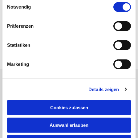
Einwilligungsauswahl
Notwendig
Präferenzen
Statistiken
Marketing
Evangelisch-Lutherische Versöhnungs-
Details zeigen
Kirchengemeinde Jöllenbeck
Theesener Straße 33 33739 Bielefeld
Tel.: 05206 / 92 78 034
Cookies zulassen
bi-kg-versoehnung@kirche-bielefeld.de
Auswahl erlauben
Spenden für die Gemeindearbeit: