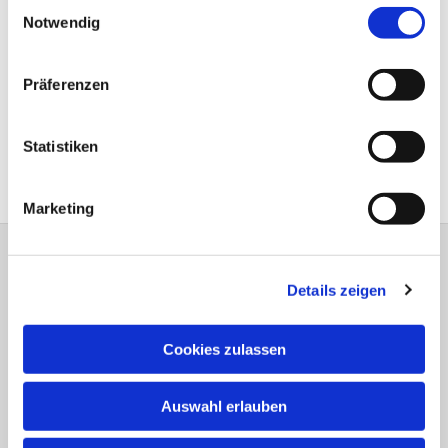
Einwilligungsauswahl
Notwendig
Präferenzen
Statistiken
Marketing
Evangelisch-Lutherische Versöhnungs-
Details zeigen
Kirchengemeinde Jöllenbeck
Theesener Straße 33 33739 Bielefeld
Tel.: 05206 / 92 78 034
Cookies zulassen
bi-kg-versoehnung@kirche-bielefeld.de
Auswahl erlauben
Spenden für die Gemeindearbeit: