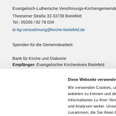
Evangelisch-Lutherische Versöhnungs-Kirchengemeinde
Theesener Straße 33 33739 Bielefeld
Tel.: 05206 / 92 78 034
bi-kg-versoehnung@kirche-bielefeld.de
Spenden für die Gemeindearbeit:
Bank für Kirche und Diakonie
Empfänger:
Evangelischer Kirchenkreis Bielefeld
IBAN: DE42 3506 0190 2006 6990 68
BIC: GENODED1DKD
Diese Webseite verwende
Verwendungszweck:
Versöhnungs-Kirchengemeinde
Wir verwenden Cookies, um
anbieten zu können und di
Kontakt
Informationen zu Ihrer Ve
und Analysen weiter. Unse
zusammen, die Sie ihnen b