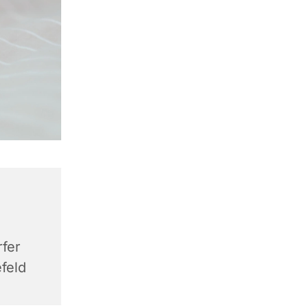
rfer
efeld