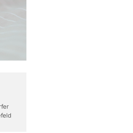
rfer
efeld