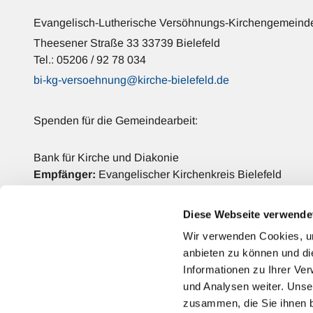
Evangelisch-Lutherische Versöhnungs-Kirchengemeinde
Theesener Straße 33 33739 Bielefeld
Tel.: 05206 / 92 78 034
bi-kg-versoehnung@kirche-bielefeld.de
Spenden für die Gemeindearbeit:
Bank für Kirche und Diakonie
Empfänger:
Evangelischer Kirchenkreis Bielefeld
IBAN: DE42 3506 0190 2006 6990 68
BIC: GENODED1DKD
Diese Webseite verwende
Verwendungszweck:
Versöhnungs-Kirchengemeinde
Wir verwenden Cookies, um
anbieten zu können und di
Kontakt
Informationen zu Ihrer Ve
und Analysen weiter. Unse
zusammen, die Sie ihnen b