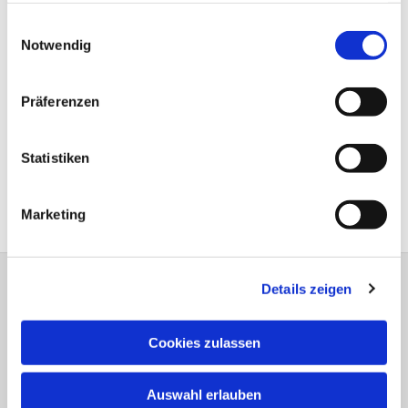
gesammelt haben.
Einwilligungsauswahl
Notwendig
Präferenzen
Statistiken
Marketing
Details zeigen
Evangelisch-Lutherische Versöhnungs-
Kirchengemeinde Jöllenbeck
Theesener Straße 33 33739 Bielefeld
Cookies zulassen
Tel.: 05206 / 92 78 034
bi-kg-versoehnung@kirche-bielefeld.de
Auswahl erlauben