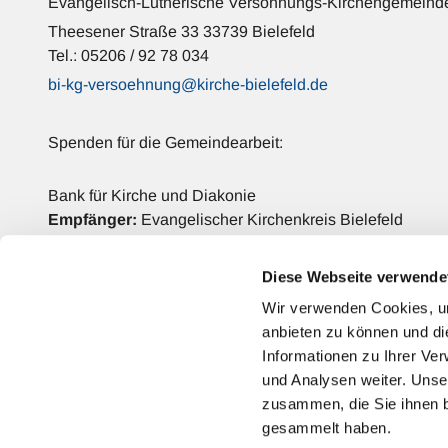
Evangelisch-Lutherische Versöhnungs-Kirchengemeinde
Theesener Straße 33 33739 Bielefeld
Tel.: 05206 / 92 78 034
bi-kg-versoehnung@kirche-bielefeld.de
Spenden für die Gemeindearbeit:
Bank für Kirche und Diakonie
Empfänger:
Evangelischer Kirchenkreis Bielefeld
IBAN: DE42 3506 0190 2006 6990 68
BIC: GENODED1DKD
Diese Webseite verwende
Verwendungszweck:
Versöhnungs-Kirchengemeinde
Wir verwenden Cookies, um
anbieten zu können und di
Kontakt
Informationen zu Ihrer Ve
und Analysen weiter. Unse
zusammen, die Sie ihnen b
gesammelt haben.