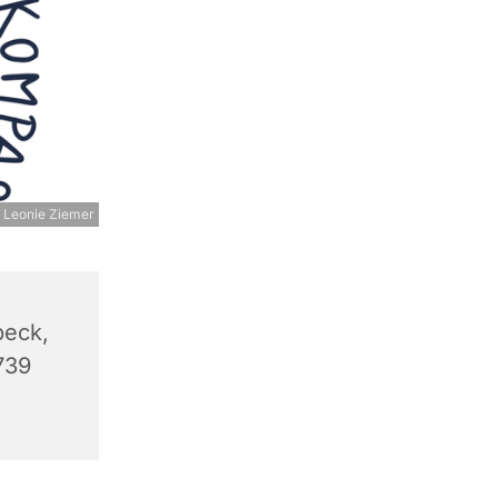
 Leonie Ziemer
beck,
739