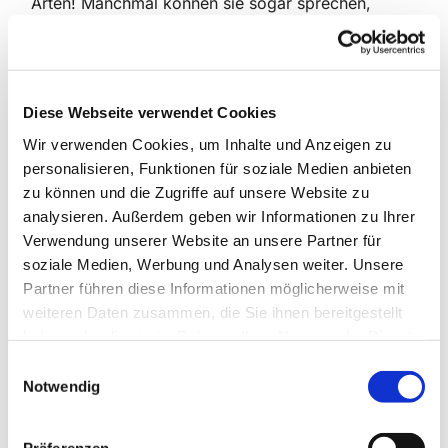
Arten! Manchmal können sie sogar sprechen,
andere stehen für Symbole oder versinnbildlichen
menschliche Gefühle und Einstellungen. Jede
Predigerin und jeder Prediger hat sich ein
besonders Tier ausgesucht, das sie bzw. er Ihnen
Diese Webseite verwendet Cookies
vorstellen möchte.
Wir verwenden Cookies, um Inhalte und Anzeigen zu
personalisieren, Funktionen für soziale Medien anbieten
Nach Möglichkeit finden die Gottesdienste draußen
zu können und die Zugriffe auf unsere Website zu
und/oder an anderen Orten statt, wie das in der
analysieren. Außerdem geben wir Informationen zu Ihrer
Konzeption der Kirchengemeinde angedacht ist.
Verwendung unserer Website an unsere Partner für
soziale Medien, Werbung und Analysen weiter. Unsere
Bei ungeeignetem Wetter weichen wir auf die
Partner führen diese Informationen möglicherweise mit
jeweils nächste Kirche aus. Informationen zu
weiteren Daten zusammen, die Sie ihnen bereitgestellt
kurzfristigen Änderungen erhalten Sie hier auf
haben oder die sie im Rahmen Ihrer Nutzung der Dienste
der Homepage oder über den Mail-
gesammelt haben.
Verteiler
„Flurfunk“
.
Einwilligungsauswahl
Notwendig
Wir freuen uns auf die Sommergottesdienste
mit Ihnen und Euch!