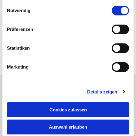
gesammelt haben.
Einwilligungsauswahl
Notwendig
Präferenzen
Statistiken
Marketing
Evangelisch-Lutherische Versöhnungs-
Details zeigen
Kirchengemeinde Jöllenbeck
Theesener Straße 33 33739 Bielefeld
Cookies zulassen
Tel.: 05206 / 92 78 034
bi-kg-versoehnung@kirche-bielefeld.de
Auswahl erlauben