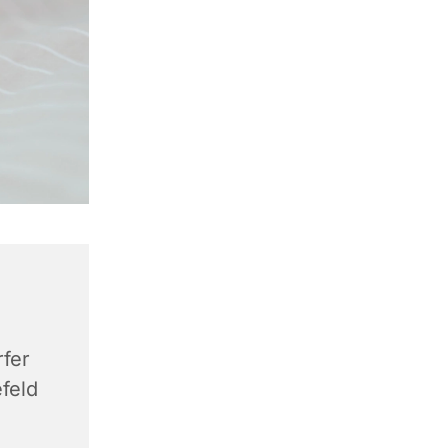
rfer
efeld