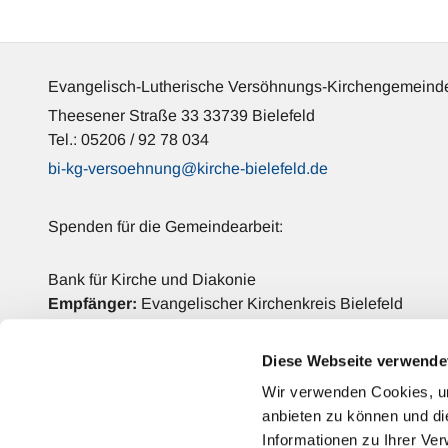
Evangelisch-Lutherische Versöhnungs-Kirchengemeinde
Theesener Straße 33 33739 Bielefeld
Tel.: 05206 / 92 78 034
bi-kg-versoehnung@kirche-bielefeld.de
Spenden für die Gemeindearbeit:
Bank für Kirche und Diakonie
Empfänger:
Evangelischer Kirchenkreis Bielefeld
IBAN: DE42 3506 0190 2006 6990 68
BIC: GENODED1DKD
Diese Webseite verwende
Verwendungszweck:
Versöhnungs-Kirchengemeinde
Wir verwenden Cookies, um
anbieten zu können und di
Kontakt
Informationen zu Ihrer Ve