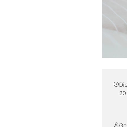
Di
20
Ge