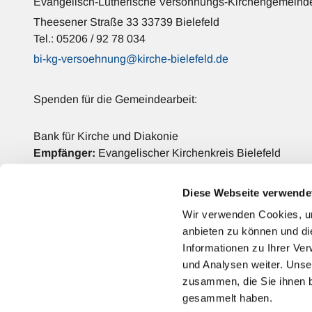
Evangelisch-Lutherische Versöhnungs-Kirchengemeinde
Theesener Straße 33 33739 Bielefeld
Tel.: 05206 / 92 78 034
bi-kg-versoehnung@kirche-bielefeld.de
Spenden für die Gemeindearbeit:
Bank für Kirche und Diakonie
Empfänger:
Evangelischer Kirchenkreis Bielefeld
IBAN: DE42 3506 0190 2006 6990 68
BIC: GENODED1DKD
Diese Webseite verwende
Verwendungszweck:
Versöhnungs-Kirchengemeinde
Wir verwenden Cookies, um
anbieten zu können und di
Kontakt
Informationen zu Ihrer Ve
und Analysen weiter. Unse
zusammen, die Sie ihnen b
gesammelt haben.