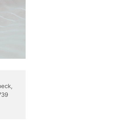
beck,
739